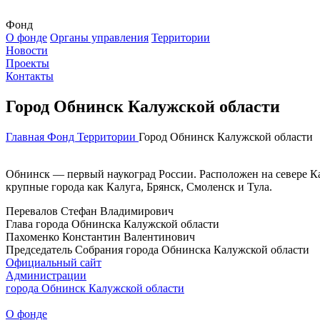
Фонд
О фонде
Органы управления
Территории
Новости
Проекты
Контакты
Город Обнинск Калужской области
Главная
Фонд
Территории
Город Обнинск Калужской области
Обнинск — первый наукоград России. Расположен на севере К
крупные города как Калуга, Брянск, Смоленск и Тула.
Перевалов Стефан Владимирович
Глава города Обнинска Калужской области
Пахоменко Константин Валентинович
Председатель Собрания города Обнинска Калужской области
Официальный сайт
Aдминистрации
города Обнинск Калужской области
О фонде