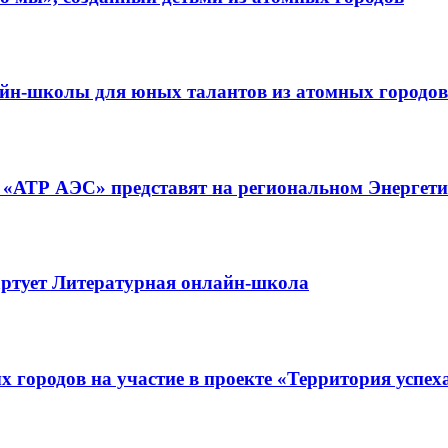
айн-школы для юных талантов из атомных городов
«АТР АЭС» представят на региональном Энергети
тартует Литературная онлайн-школа
 городов на участие в проекте «Территория успех