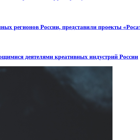
ных регионов России, представили проекты «Роса
ающимися деятелями креативных индустрий России