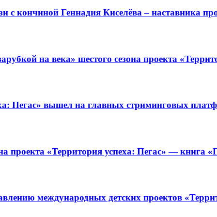
и с кончиной Геннадия Киселёва – наставника про
арубкой на века» шестого сезона проекта «Террит
ха: Пегас» вышел на главных стриминговых плат
на проекта «Территория успеха: Пегас» — книга «П
авлению международных детских проектов «Терри