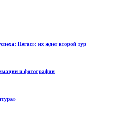
еха: Пегас»: их ждет второй тур
нимации и фотографии
атура»