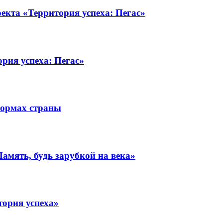
екта «Территория успеха: Пегас»
ория успеха: Пегас»
формах страны
амять, будь зарубкой на века»
тория успеха»