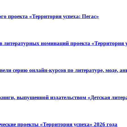
о проекта «Территория успеха: Пегас»
литературных номинаций проекта «Территория усп
ели серию онлайн-курсов по литературе, моде, а
книги, выпущенной издательством «Детская литер
еские проекты «Территория успеха» 2026 года