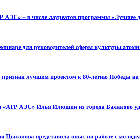
 АЭС» – в числе лауреатов программы «Лучшее дл
еминаре для руководителей сферы культуры атомн
 признан лучшим проектом к 80-летию Победы н
а «АТР АЭС» Илья Илюшин из города Балаково уд
ия Цыганова представила опыт по работе с молод