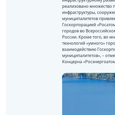
инфраструктурному разви
реализовано множество п
инфраструктуры, сооруже
муниципалитетов привлек
Госкорпорацией «Росатом
городов во Всероссийско
России. Кроме того, во 
технологий «умного» гор
взаимодействию Госкорпо
муниципалитетов», – отм
Концерна «Росэнергоато