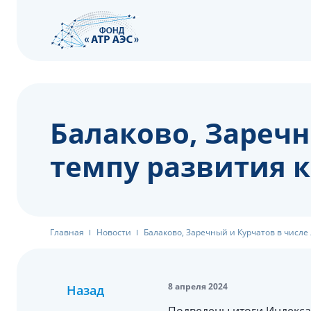
Балаково, Заречн
темпу развития к
Главная
Новости
Балаково, Заречный и Курчатов в числе 
8 апреля 2024
Назад