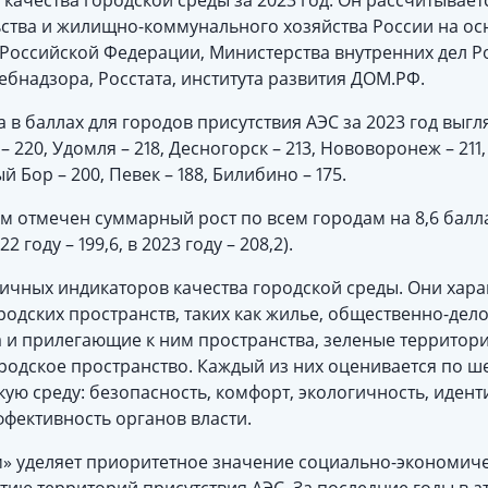
качества городской среды за 2023 год. Он рассчитываетс
ства и жилищно-коммунального хозяйства России на ос
 Российской Федерации, Министерства внутренних дел Р
ебнадзора, Росстата, института развития ДОМ.РФ.
в баллах для городов присутствия АЭС за 2023 год выгляд
– 220, Удомля – 218, Десногорск – 213, Нововоронеж – 211
й Бор – 200, Певек – 188, Билибино – 175.
м отмечен суммарный рост по всем городам на 8,6 балла
году – 199,6, в 2023 году – 208,2).
личных индикаторов качества городской среды. Они хар
одских пространств, таких как жилье, общественно-дел
а и прилегающие к ним пространства, зеленые территор
родское пространство. Каждый из них оценивается по ше
ю среду: безопасность, комфорт, экологичность, идент
фективность органов власти.
» уделяет приоритетное значение социально-экономич