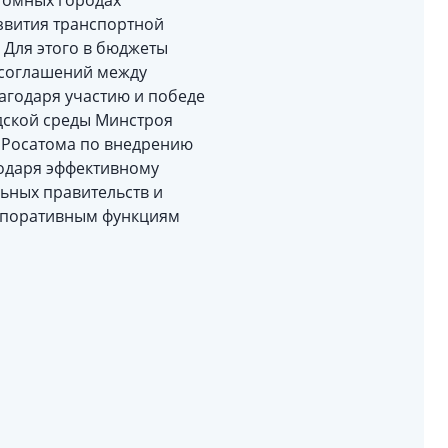
атомных городах
звития транспортной
 Для этого в бюджеты
 соглашений между
агодаря участию и победе
дской среды Минстроя
т Росатома по внедрению
годаря эффективному
ьных правительств и
орпоративным функциям