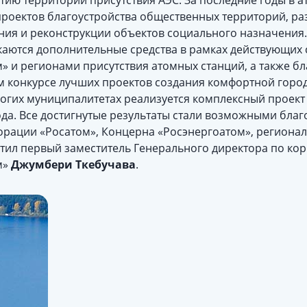
тию территорий присутствия АЭС. За последние годы в 
роектов благоустройства общественных территорий, ра
ния и реконструкции объектов социального назначения.
аются дополнительные средства в рамках действующих
» и регионами присутствия атомных станций, а также бл
м конкурсе лучших проектов создания комфортной горо
многих муниципалитетах реализуется комплексный проек
ода. Все достигнутые результаты стали возможными бла
рации «Росатом», Концерна «Росэнергоатом», регионал
етил первый заместитель Генерального директора по к
м»
Джумбери Ткебучава
.