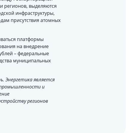
ми регионов, выделяются
одской инфраструктуры,
одам присутствия атомных
виваться платформы
рования на внедрение
рублей – федеральные
редства муниципальных
ь. Энергетика является
я промышленности и
ение
устройству регионов