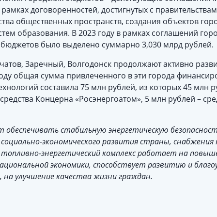
 рамках договоренностей, достигнутых с правительства
ства общественных пространств, создания объектов гор
тем образования. В 2023 году в рамках соглашений гор
 бюджетов было выделено суммарно 3,030 млрд рублей.
урчатов, Заречный, Волгодонск продолжают активно раз
 году общая сумма привлеченного в эти города финанси
хнологий составила 75 млн рублей, из которых 45 млн 
– средства Концерна «Росэнергоатом», 5 млн рублей – с
т обеспечивать стабильную энергетическую безопасност
 социально-экономического развития страны, снабжени
топливно-энергетический комплекс работает на повыш
ациональной экономики, способствует развитию и благо
в, на улучшение качества жизни граждан.