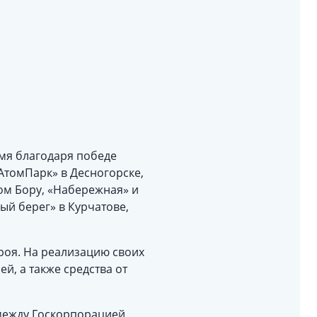
емя благодаря победе
томПарк» в Десногорске,
ом Бору, «Набережная» и
ый берег» в Курчатове,
троя. На реализацию своих
й, а также средства от
между Госкорпорацией