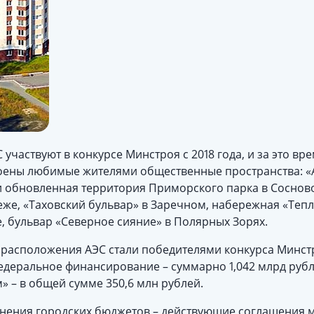
участвуют в конкурсе Минстроя с 2018 года, и за это вр
оены любимые жителями общественные пространства: «А
 и обновленная территория Приморского парка в Соснов
же, «Таховский бульвар» в Заречном, набережная «Тепл
, бульвар «Северное сияние» в Полярных Зорях.
ов расположения АЭС стали победителями конкурса Минс
деральное финансирование – суммарно 1,042 млрд рубле
 – в общей сумме 350,6 млн рублей.
нения городских бюджетов – действующие соглашения 