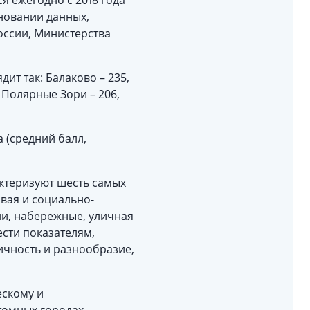
я ежегодно с 2018 года
новании данных,
оссии, Министерства
ит так: Балаково – 235,
, Полярные Зори – 206,
 (средний балл,
актеризуют шесть самых
овая и социально-
ии, набережные, уличная
сти показателям,
ичность и разнообразие,
ескому и