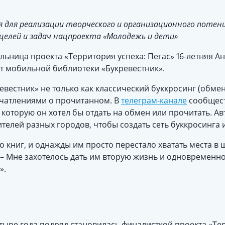
я для реализации творческого и организационного потен
целей и задач нацпроекта «Молодежь и дети»
ьница проекта «Территория успеха: Пегас» 16-летняя А
кт мобильной библиотеки «Букревестник».
евестник» не только как классический буккросинг (обмен 
чатлениями о прочитанном. В
телеграм-канале
сообщес
, которую он хотел бы отдать на обмен или прочитать. А
телей разных городов, чтобы создать сеть буккросинга 
о книг, и однажды им просто перестало хватать места в ш
. – Мне захотелось дать им вторую жизнь и одновременно
».
ыре года подряд становилась финалисткой проекта «Тер