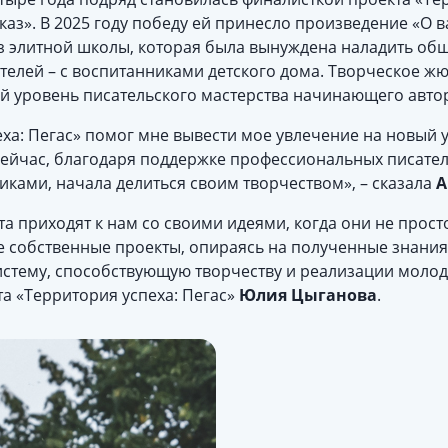
з». В 2025 году победу ей принесло произведение «О в
из элитной школы, которая была вынуждена наладить общ
телей – с воспитанниками детского дома. Творческое ж
ий уровень писательского мастерства начинающего авто
ха: Пегас» помог мне вывести мое увлечение на новый 
а сейчас, благодаря поддержке профессиональных писател
ами, начала делиться своим творчеством», – сказала
А
та приходят к нам со своими идеями, когда они не прост
е собственные проекты, опираясь на полученные знания 
систему, способствующую творчеству и реализации моло
а «Территория успеха: Пегас»
Юлия Цыганова
.