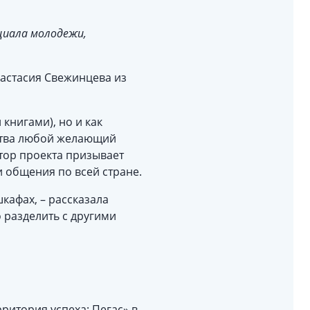
циала молодежи,
настасия Свежинцева из
книгами), но и как
тва любой желающий
втор проекта призывает
и общения по всей стране.
кафах, – рассказала
 разделить с другими
ритория успеха: Пегас» в