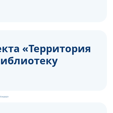
кта «Территория
библиотеку
стник»