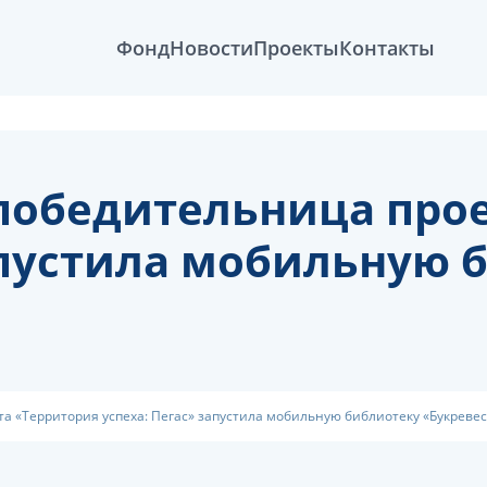
Фонд
Новости
Проекты
Контакты
победительница прое
апустила мобильную 
а «Территория успеха: Пегас» запустила мобильную библиотеку «Букреве