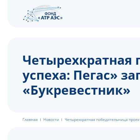
Четырехкратная 
успеха: Пегас» з
«Букревестник»
Главная
Новости
Четырехкратная победительница проект