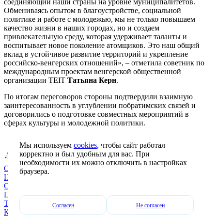
соединяющий наши страны на уровне муниципалитетов.
Обмениваясь опытом в благоустройстве, социальной
политике и работе с молодежью, мы не только повышаем
качество жизни в наших городах, но и создаем
привлекательную среду, которая удерживает таланты и
воспитывает новое поколение атомщиков. Это наш общий
вклад в устойчивое развитие территорий и укрепление
российско-венгерских отношений», – отметила советник по
международным проектам венгерской общественной
организации TEIT
Татьяна Керн
.
По итогам переговоров стороны подтвердили взаимную
заинтересованность в углублении побратимских связей и
договорились о подготовке совместных мероприятий в
сферах культуры и молодежной политики.
Мы используем
cookies
, чтобы сайт работал
корректно и был удобным для вас. При
необходимости их можно отключить в настройках
О фонде
браузера.
Новости
Органы управления
Проекты
Территории
Согласен
Не согласен
Контакты