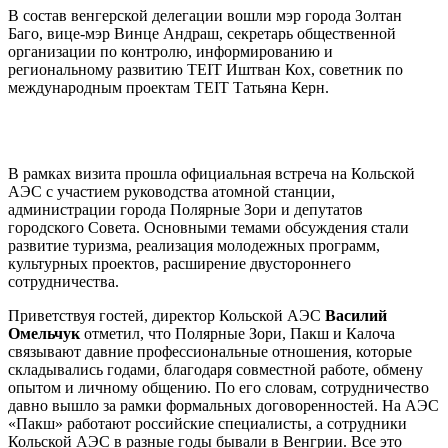
В состав венгерской делегации вошли мэр города Золтан
Баго, вице-мэр Винце Андраш, секретарь общественной
организации по контролю, информированию и
региональному развитию TEIT Иштван Кох, советник по
международным проектам TEIT Татьяна Керн.
В рамках визита прошла официальная встреча на Кольской
АЭС с участием руководства атомной станции,
администрации города Полярные Зори и депутатов
городского Совета. Основными темами обсуждения стали
развитие туризма, реализация молодежных программ,
культурных проектов, расширение двустороннего
сотрудничества.
Приветствуя гостей, директор Кольской АЭС
Василий
Омельчук
отметил, что Полярные Зори, Пакш и Калоча
связывают давние профессиональные отношения, которые
складывались годами, благодаря совместной работе, обмену
опытом и личному общению. По его словам, сотрудничество
давно вышло за рамки формальных договоренностей. На АЭС
«Пакш» работают российские специалисты, а сотрудники
Кольской АЭС в разные годы бывали в Венгрии. Все это