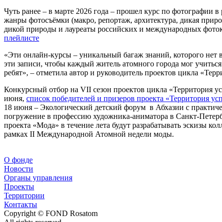
Чуть ранее – в марте 2026 года – прошел курс по фотографии 
жанры фотосъёмки (макро, репортаж, архитектура, дикая прир
дикой природы и лауреаты российских и международных фото
плейлисте
«Эти онлайн-курсы – уникальный багаж знаний, которого нет 
эти записи, чтобы каждый житель атомного города мог учиться
ребят», – отметила автор и руководитель проектов цикла «Тер
Конкурсный отбор на VII сезон проектов цикла «Территория у
июня,
список победителей и призеров проекта «Территория ус
18 июня – Экологический детский форум в Абхазии с практиче
погружение в профессию художника-аниматора в Санкт-Петербу
проекта «Мода» в течение лета будут разрабатывать эскизы ко
рамках II Международной Атомной недели моды.
О фонде
Новости
Органы управления
Проекты
Территории
Контакты
Copyright © FOND Rosatom