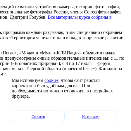
ь лекций охватили устройство камеры, историю фотографии,
рофессиональные фотографы России, члены Союза фотографов
нов, Дмитрий Голубев.
Все материалы курса собраны в
, программа каждый раз разная, и мы специально сохраняем
тов «Территория успеха» и наш вклад в творческое развитие
й «Пегас», «Мода» и «МультиКЛИПация» объявят в начале
ов предусмотрены очные образовательные интенсивы: с 11 по
рии («В объятиях природы»); с 8 по 17 июля – форум-
ная смена в Тверской области (проект «Пегас»). Финалисты
показ коллекции состоятся в январе 2027 года в Москве в
Мы используем
cookies
, чтобы сайт работал
корректно и был удобным для вас. При
необходимости их можно отключить в настройках
браузера.
Согласен
Не согласен