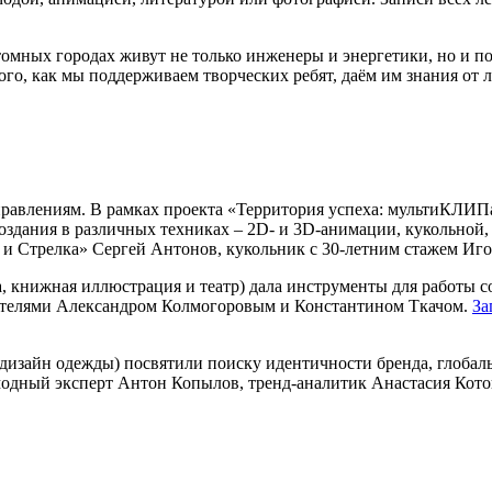
омных городах живут не только инженеры и энергетики, но и по
ого, как мы поддерживаем творческих ребят, даём им знания от 
правлениям. В рамках проекта «Территория успеха: мультиКЛИП
создания в различных техниках – 2D- и 3D-анимации, кукольной
и Стрелка» Сергей Антонов, кукольник с 30-летним стажем Иго
, книжная иллюстрация и театр) дала инструменты для работы с
исателями Александром Колмогоровым и Константином Ткачом.
За
(дизайн одежды) посвятили поиску идентичности бренда, глоба
дный эксперт Антон Копылов, тренд-аналитик Анастасия Котов