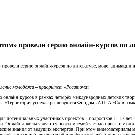
том» провели серию онлайн-курсов по ли
провели серию онлайн-курсов по литературе, моде, анимации 
овление молодёжи – приоритет «Росатома»
онлайн-курсов в рамках четырёх международных детских творче
кла «Территория успеха» реализуются Фондом «АТР АЭС» в рамк
ля потенциальных участников проектов – подростков 11-17 лет и
си. Онлайн-школы являются неотъемлемой частью проектов: они
еские знания от ведущих экспертов. При этом видеоматериалы мо
 модой, анимацией, литературой или фотографией. Записи всех 