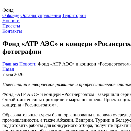
Фонд
О фонде
Органы управления
Территории
Новости
Проекты
Контакты
Фонд «АТР АЭС» и концерн «Росэнергоа
фотографии
Главная
Новости
Фонд «АТР АЭС» и концерн «Росэнергоатом» 
Назад
7 мая 2026
Инвестиции в творческое развитие и профессиональное стан
Фонд «АТР АЭС» и концерн «Росэнергоатом» завершили серию 
Онлайн-интенсивы проходили с марта по апрель. Проекты ци
концерна «Росэнергоатом».
Образовательные курсы были организованы в первую очередь д
промышленности, а также Абхазии, Венгрии, Турции и Белару
подготовить работы для конкурсного отбора, получить практич
дополнительного образования, родители и все, кто увлекается