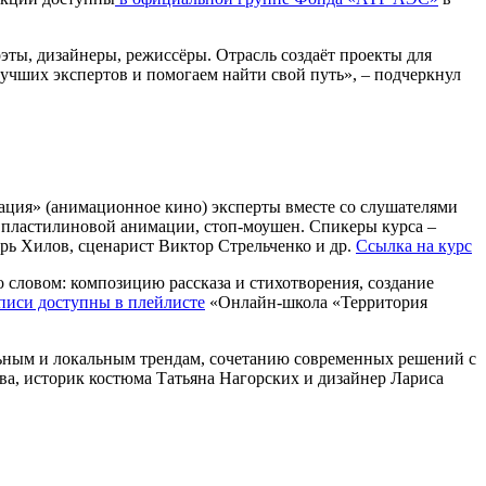
эты, дизайнеры, режиссёры. Отрасль создаёт проекты для
лучших экспертов и помогаем найти свой путь», – подчеркнул
ация» (анимационное кино) эксперты вместе со слушателями
, пластилиновой анимации, стоп-моушен. Спикеры курса –
рь Хилов, сценарист Виктор Стрельченко и др.
Ссылка на курс
о словом: композицию рассказа и стихотворения, создание
писи доступны в плейлисте
«Онлайн-школа «Территория
льным и локальным трендам, сочетанию современных решений с
а, историк костюма Татьяна Нагорских и дизайнер Лариса