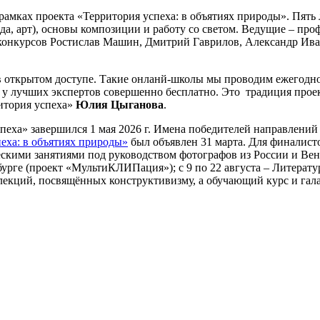
в рамках проекта «Территория успеха: в объятиях природы». Пят
ода, арт), основы композиции и работу со светом. Ведущие – п
конкурсов Ростислав Машин, Дмитрий Гаврилов, Александр Ива
в открытом доступе. Такие онланй-школы мы проводим ежегодно
 у лучших экспертов совершенно бесплатно. Это традиция проек
ритория успеха»
Юлия Цыганова
.
спеха» завершился 1 мая 2026 г. Имена победителей направлени
пеха: в объятиях природы»
был объявлен 31 марта. Для финалист
скими занятиями под руководством фотографов из России и Венг
рге (проект «МультиКЛИПация»); с 9 по 22 августа – Литератур
ллекций, посвящённых конструктивизму, а обучающий курс и гала-