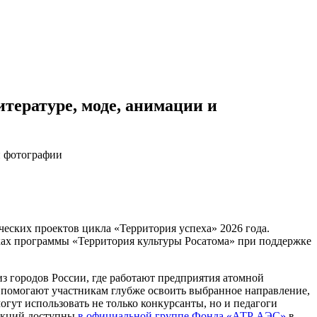
тературе, моде, анимации и
и фотографии
ских проектов цикла «Территория успеха» 2026 года.
ах программы «Территория культуры Росатома» при поддержке
з городов России, где работают предприятия атомной
 помогают участникам глубже освоить выбранное направление,
гут использовать не только конкурсанты, но и педагоги
лекций доступны
в официальной группе Фонда «АТР АЭС»
в