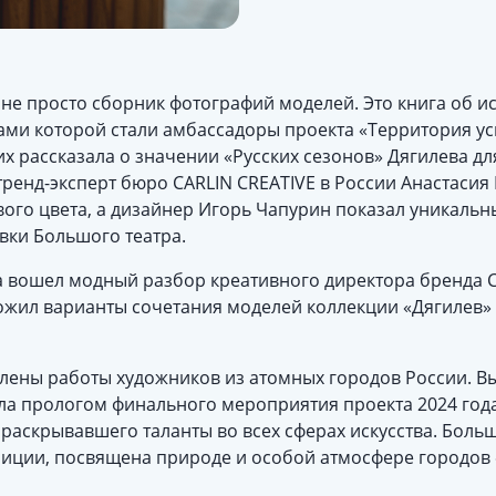
то не просто сборник фотографий моделей. Это книга об и
ами которой стали амбассадоры проекта «Территория ус
х рассказала о значении «Русских сезонов» Дягилева д
тренд-эксперт бюро CARLIN CREATIVE в России Анастаси
ого цвета, а дизайнер Игорь Чапурин показал уникальн
вки Большого театра.
га вошел модный разбор креативного директора бренда
ожил варианты сочетания моделей коллекции «Дягилев» 
влены работы художников из атомных городов России. В
ла прологом финального мероприятия проекта 2024 года
 раскрывавшего таланты во всех сферах искусства. Больш
зиции, посвящена природе и особой атмосфере городов 