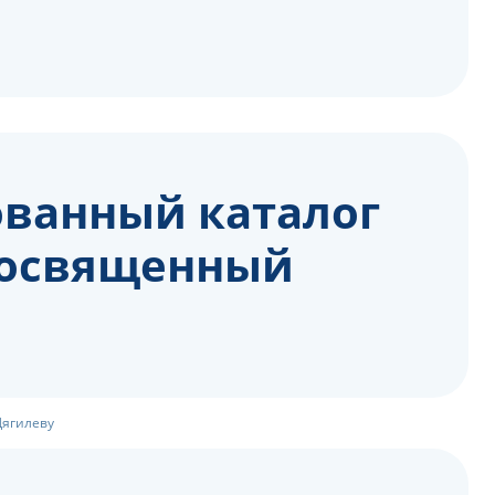
ованный каталог
 посвященный
Дягилеву