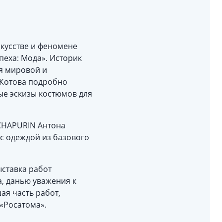
скусстве и феномене
пеха: Мода». Историк
ля мировой и
я Котова подробно
ые эскизы костюмов для
 CHAPURIN Антона
с одеждой из базового
ыставка работ
, данью уважения к
ая часть работ,
«Росатома».