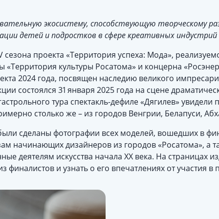
овательную экосистему, способствующую творческому ра
ации детей и подростков в сфере креативных индустрий
V сезона проекта «Территория успеха: Мода», реализуе
 «Территория культуры Росатома» и концерна «Росэнерго
екта 2024 года, посвящен наследию великого импресари
ии состоялся 31 января 2025 года на сцене драматическо
 гастрольного тура спектакль-дефиле «Дягилев» увидели 
имерно столько же – из городов Венгрии, Белапуси, Абх
были сделаны фотографии всех моделей, вошедших в фи
зам начинающих дизайнеров из городов «Росатома», а 
ые деятелям искусства начала ХХ века. На страницах из
з финалистов и узнать о его впечатлениях от участия в 