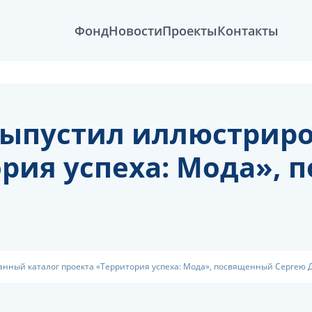
Фонд
Новости
Проекты
Контакты
выпустил иллюстрир
ория успеха: Мода»,
нный каталог проекта «Территория успеха: Мода», посвященный Сергею 