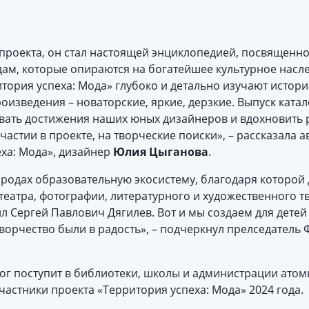
проекта, он стал настоящей энциклопедией, посвященной
ам, которые опираются на богатейшее культурное насл
итория успеха: Мода» глубоко и детально изучают исто
оизведения – новаторские, яркие, дерзкие. Выпуск катал
вать достижения наших юных дизайнеров и вдохновить р
частии в проекте, на творческие поиски», – рассказала а
еха: Мода», дизайнер
Юлия Цыганова
.
родах образовательную экосистему, благодаря которой 
 театра, фотографии, литературного и художественного тв
ил Сергей Павлович Дягилев. Вот и мы создаем для детей
творчество были в радость», – подчеркнул прелседатель
ог поступит в библиотеки, школы и администрации атом
частники проекта «Территория успеха: Мода» 2024 года.