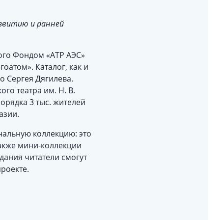
звитию и ранней
мого Фондом «АТР АЭС»
атом». Каталог, как и
о Сергея Дягилева.
го театра им. Н. В.
порядка 3 тыс. жителей
азии.
нальную коллекцию: это
также мини-коллекции
дания читатели смогут
проекте.