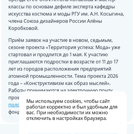
классы по основам дефиле эксперта кафедры
искусства костюма и моды РГУ им. А.Н. Косыгина,
члена Союза дизайнеров России Алёны
Коробковой.
Приём заявок на участие в новом, седьмым,
сезоне проекта «Территория успеха: Мода» уже
стартовал и продлится до 1 мая. К участию
приглашаются подростки в возрасте от 11 до 17
лет из городов расположения предприятий
атомной промышленности. Тема проекта 2026
года – «Конструктивизм как образ мыслей».
Работы принимаются на электронную почту
проекта
atommoda@mail.ru
. Подробности – в
Мы используем
cookies
, чтобы сайт
положении о проекте
, размещённом на сайте
работал корректно и был удобным для
фонда «АТР АЭС».
вас. При необходимости их можно
отключить в настройках браузера.