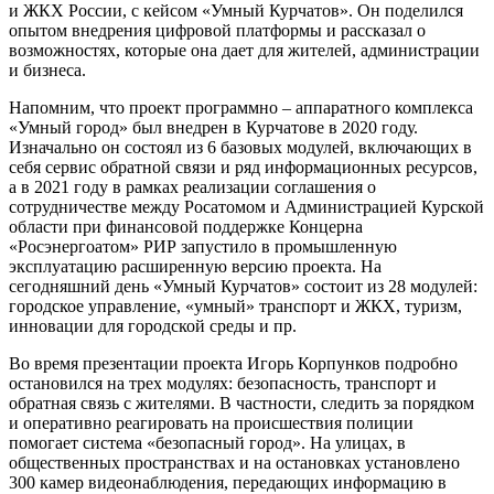
и ЖКХ России, с кейсом «Умный Курчатов». Он поделился
опытом внедрения цифровой платформы и рассказал о
возможностях, которые она дает для жителей, администрации
и бизнеса.
Напомним, что проект программно – аппаратного комплекса
«Умный город» был внедрен в Курчатове в 2020 году.
Изначально он состоял из 6 базовых модулей, включающих в
себя сервис обратной связи и ряд информационных ресурсов,
а в 2021 году в рамках реализации соглашения о
сотрудничестве между Росатомом и Администрацией Курской
области при финансовой поддержке Концерна
«Росэнергоатом» РИР запустило в промышленную
эксплуатацию расширенную версию проекта. На
сегодняшний день «Умный Курчатов» состоит из 28 модулей:
городское управление, «умный» транспорт и ЖКХ, туризм,
инновации для городской среды и пр.
Во время презентации проекта Игорь Корпунков подробно
остановился на трех модулях: безопасность, транспорт и
обратная связь с жителями. В частности, следить за порядком
и оперативно реагировать на происшествия полиции
помогает система «безопасный город». На улицах, в
общественных пространствах и на остановках установлено
300 камер видеонаблюдения, передающих информацию в