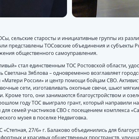
ОСы, сельские старосты и инициативные группы из разл
ли представлены ТОСовские объединения и субъекты Р
ижения общественного самоуправления.
ливый» стал единственным ТОС Ростовской области, уд
ль Светлана Зяблова – одновременно возглавляет город
 «Матери России» и центр помощи бойцам СВО. Активис
очные сети, изготавливать окопные свечи, шьют мягкие
. Кроме того, они занимаются благоустройством и озел
прошлом году ТОС выиграло грант, который направили н
й для семей участников СВО с посещением комплекса «С
ского музея в поселке Недвиговка.
 «Степная, 27/6» г. Балаково объединились для благоу
мфортных и красивых общественных пространств, улучша