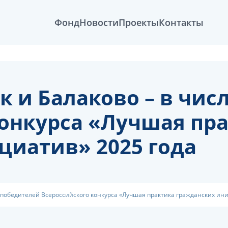
Фонд
Новости
Проекты
Контакты
к и Балаково – в чис
конкурса «Лучшая пр
циатив» 2025 года
е победителей Всероссийского конкурса «Лучшая практика гражданских ин