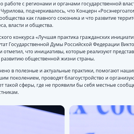
о работе с регионами и органами государственной влас
 Чурилова, подчеркивалось, что Концерн «Росэнергоато
ообщества как главного союзника и что развитие терр
са, власти и общества.
кого конкурса «Лучшая практика гражданских инициатив
утат Государственной Думы Российской Федерации Викт
и отметил, что инициативы, которые реализуют представи
 развитию общественной жизни страны.
ено в полезные и актуальные практики, помогают наши
ршим поколением, проводят благоустройство и организу
т такой сферы, где не проявили бы себя местные сообще
стникам.