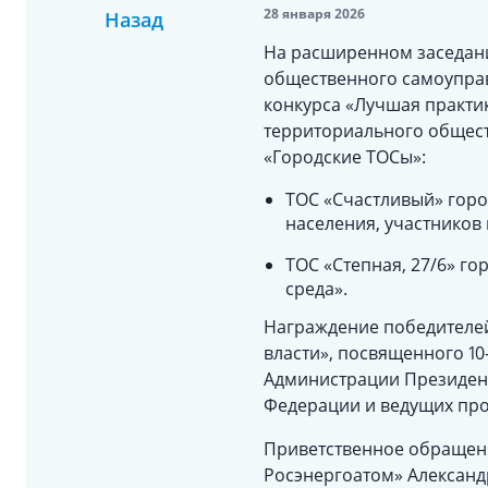
28 января 2026
Назад
На расширенном заседан
общественного самоуправ
конкурса «Лучшая практик
территориального общест
«Городские ТОСы»:
ТОС «Счастливый» гор
населения, участников 
ТОС «Степная, 27/6» г
среда».
Награждение победителей
власти», посвященного 1
Администрации Президент
Федерации и ведущих пр
Приветственное обращени
Росэнергоатом» Александр