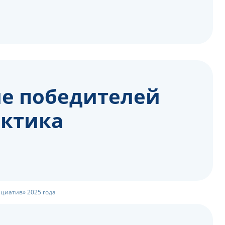
ле победителей
актика
ициатив» 2025 года