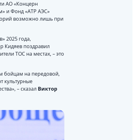
ти АО «Концерн
м» и Фонд «АТР АЭС»
иторий возможно лишь при
» 2025 года,
ор Кидяев поздравил
тели ТОС на местах, – это
м бойцам на передовой,
ют культурные
ства», – сказал
Виктор