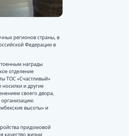
ичных регионов страны, в
оссийской Федерации в
остоенным награды
ское отделение
ты ТОС «Счастливый»
 носилки и другие
енением своего двора,
а организацию
амбекские высоты» и
стройства придомовой
я качество жизни