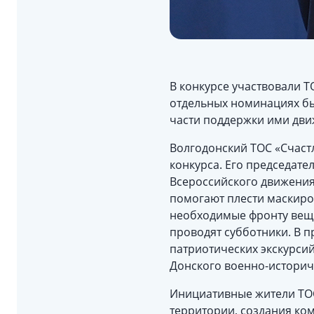
В конкурсе участвовали Т
отдельных номинациях бы
части поддержки ими дв
Волгодонский ТОС «Счаст
конкурса. Его председате
Всероссийского движения
помогают плести маскиров
необходимые фронту вещи
проводят субботники. В 
патриотических экскурси
Донского военно-историче
Инициативные жители ТОС
территории, создания ко