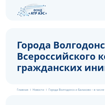
Города Волгодонс
Всероссийского 
гражданских ини
Главная
Новости
Города Волгодонск и Балаково – в числ