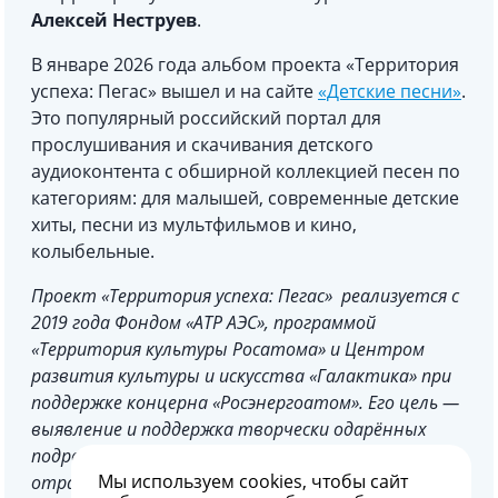
Алексей Неструев
.
В январе 2026 года альбом проекта «Территория
успеха: Пегас» вышел и на сайте
«Детские песни»
.
Это популярный российский портал для
прослушивания и скачивания детского
аудиоконтента с обширной коллекцией песен по
категориям: для малышей, современные детские
хиты, песни из мультфильмов и кино,
колыбельные.
Проект «Территория успеха: Пегас» реализуется с
2019 года Фондом «АТР АЭС», программой
«Территория культуры Росатома» и Центром
развития культуры и искусства «Галактика» при
поддержке концерна «Росэнергоатом». Его цель —
выявление и поддержка творчески одарённых
подростков из городов присутствия атомной
Мы используем
cookies
, чтобы сайт
отрасли и городов-побратимов.