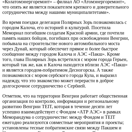
«Колатомэнергоремонт» – филиал АО «Атомэнергоремонт»,
что опять же является показателем крепкого и доверительного
сотрудничества между нашими муниципалитетами».
Во время поездки делегация Полярных Зорь познакомилась с
городом Калоча, его историей и культурой. Посетила
Мемориал погибшим солдатам Красной армии, где почтили
память наших бойцов, погибших при освобождении Венгрии,
побывала на строительстве нового автомобильного моста
через Дунай, который обеспечит прямое и более быстрое
сообщение между городом Калоча и АЭС «Пакш». Кроме
того, глава Полярных Зорь встретился с мэром города Герьен,
который так же, как и Калоча находится вблизи АЭС «Пакш»
и является городом-побратимом Десногорска. А также
познакомился с мэром сербского города Кула, и выразил
надежду, что это знакомство может перерасти в доброе
долгосрочное сотрудничество с Сербией.
Отметим, что на территории Венгрии работает общественная
организация по контролю, информации и региональному
развитию Венгрии TEIT, которая в течение десяти лет
успешно взаимодействует с Фондом «АТР АЭС» в рамках
Меморандума о сотрудничестве: между Фондом и TEIT
ежегодно реализуются совместные мероприятия и проекты;
установлены тесные побратимские связи между Пакшем и