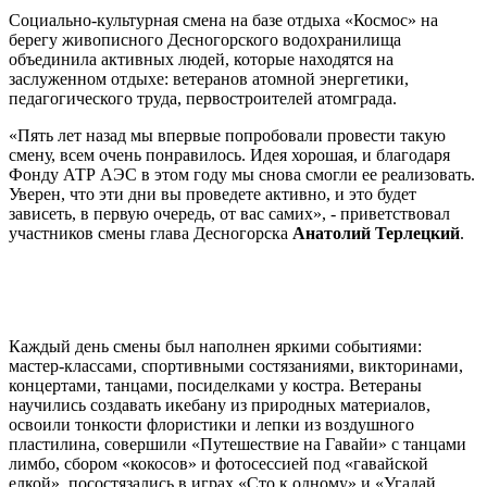
Социально-культурная смена на базе отдыха «Космос» на
берегу живописного Десногорского водохранилища
объединила активных людей, которые находятся на
заслуженном отдыхе: ветеранов атомной энергетики,
педагогического труда, первостроителей атомграда.
«Пять лет назад мы впервые попробовали провести такую
смену, всем очень понравилось. Идея хорошая, и благодаря
Фонду АТР АЭС в этом году мы снова смогли ее реализовать.
Уверен, что эти дни вы проведете активно, и это будет
зависеть, в первую очередь, от вас самих», - приветствовал
участников смены глава Десногорска
Анатолий Терлецкий
.
Каждый день смены был наполнен яркими событиями:
мастер-классами, спортивными состязаниями, викторинами,
концертами, танцами, посиделками у костра. Ветераны
научились создавать икебану из природных материалов,
освоили тонкости флористики и лепки из воздушного
пластилина, совершили «Путешествие на Гавайи» с танцами
лимбо, сбором «кокосов» и фотосессией под «гавайской
елкой», посостязались в играх «Сто к одному» и «Угадай