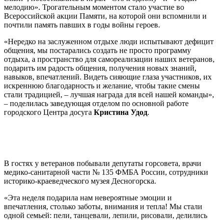
мелодию». Трогательным моментом стало участие во
Всероссийской акции Памяти, на которой они вспомнили и
почтили память павших в годы войны героев.
«Нередко на заслуженном отдыхе люди испытывают дефицит
общения, мы постарались создать не просто программу
отдыха, а пространство для самореализации наших ветеранов,
подарить им радость общения, получения новых знаний,
навыков, впечатлений. Видеть сияющие глаза участников, их
искреннюю благодарность и желание, чтобы такие смены
стали традицией, – лучшая награда для всей нашей команды»,
– поделилась заведующая отделом по основной работе
городского Центра досуга
Кристина Удод
.
В гостях у ветеранов побывали депутаты горсовета, врачи
медико-санитарной части № 135 ФМБА России, сотрудники
историко-краеведческого музея Десногорска.
«Эта неделя подарила нам невероятные эмоции и
впечатления, столько заботы, внимания и тепла! Мы стали
одной семьей: пели, танцевали, лепили, рисовали, делились