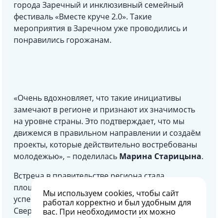
города Заречный и инклюзивный семейный
фестиваль «Вместе круче 2.0». Такие
мероприятия в Заречном уже проводились и
понравились горожанам.
«Очень вдохновляет, что такие инициативы
замечают в регионе и признают их значимость
на уровне страны. Это подтверждает, что мы
движемся в правильном направлении и создаём
проекты, которые действительно востребованы
молодежью», – поделилась
Марина Старицына
.
Встреча в правительстве региона стала
площадкой для обмена опытом между авторами
Мы используем
cookies
, чтобы сайт
успешных проектов из разных муниципалитетов
работал корректно и был удобным для
Свердловской области.
вас. При необходимости их можно