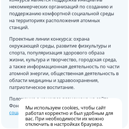
некоммерческих организаций по созданию и
поддержанию комфортной социальной среды
на территориях расположения атомных
станций.
Проектные линии конкурса: охрана
окружающей среды, развитие физкультуры и
спорта, популяризация здорового образа
жизни, культура и творчество, городская среда,
а также информационная деятельность по части
атомной энергии, общественная деятельность в
области медицины и здравоохранения,
патриотическое воспитание.
Положение о конкурсе размещено на сайте
Фонда «АТР АЭС» в разделе
«Конкурс
Мы используем
cookies
, чтобы сайт
социальных проектов»
.
работал корректно и был удобным для
вас. При необходимости их можно
отключить в настройках браузера.