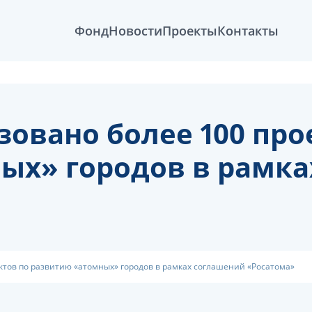
Фонд
Новости
Проекты
Контакты
изовано более 100 про
ых» городов в рамк
ектов по развитию «атомных» городов в рамках соглашений «Росатома»