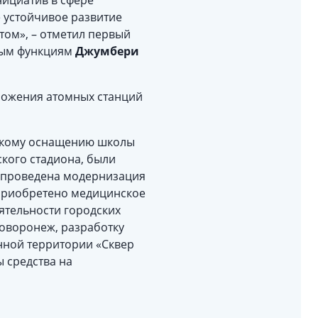
нициатив в сфере
е устойчивое развитие
том», – отметил первый
ным функциям
Джумбери
ложения атомных станций
ескому оснащению школы
ского стадиона, были
, проведена модернизация
 приобретено медицинское
еятельности городских
воворонеж, разработку
нной территории «Сквер
 средства на