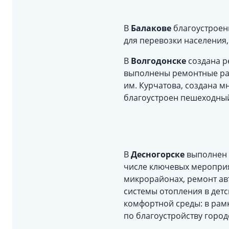
В
Балакове
благоустроен
для перевозки населения
В
Волгодонске
создана р
выполнены ремонтные раб
им. Курчатова, создана 
благоустроен пешеходный
В
Десногорске
выполнен 
числе ключевых мероприя
микрорайонах, ремонт ав
системы отопления в детс
комфортной среды: в рам
по благоустройству город