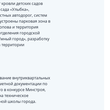
кровли детских садов
сада «Улыбка»,
стных автодорог, систем
оустроены парковая зона в
Попова и территория
отделения городской
Умный город», разработку
а территории
вание внутриквартальных
сметной документации по
о в конкурсе Минстроя,
на техническое
ной школы города.