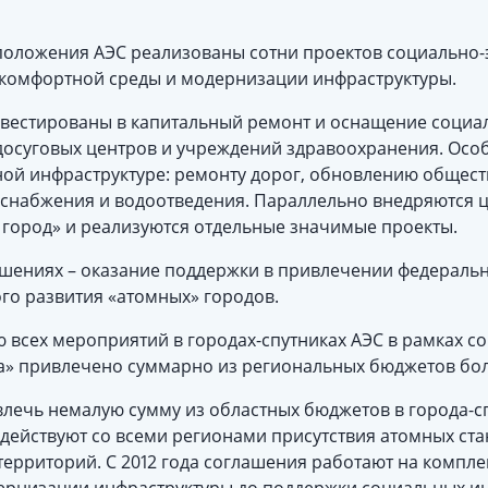
асположения АЭС реализованы сотни проектов социально
комфортной среды и модернизации инфраструктуры.
вестированы в капитальный ремонт и оснащение социал
о-досуговых центров и учреждений здравоохранения. Осо
ой инфраструктуре: ремонту дорог, обновлению общест
снабжения и водоотведения. Параллельно внедряются 
город» и реализуются отдельные значимые проекты.
ашениях – оказание поддержки в привлечении федеральн
ого развития «атомных» городов.
ю всех мероприятий в городах-спутниках АЭС в рамках с
а» привлечено суммарно из региональных бюджетов боле
влечь немалую сумму из областных бюджетов в города-с
 действуют со всеми регионами присутствия атомных ст
 территорий. С 2012 года соглашения работают на комп