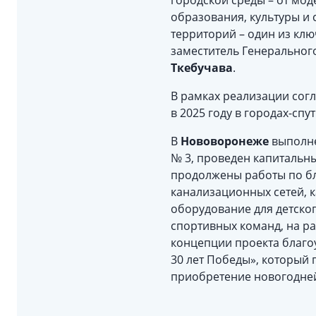
городской среды – от мо
образования, культуры и 
территорий – один из кл
заместитель Генеральног
Ткебучава
.
В рамках реализации сог
в 2025 году в городах-сп
В
Нововоронеже
выполне
№ 3, проведен капитальны
продолжены работы по бл
канализационных сетей, 
оборудование для детског
спортивных команд, на ра
концепции проекта благо
30 лет Победы», который
приобретение новогодней