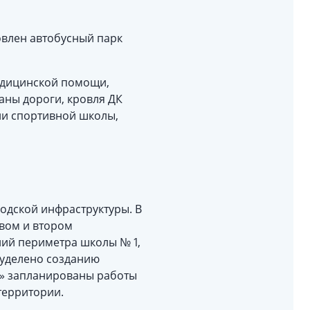
влен автобусный парк
едицинской помощи,
аны дороги, кровля ДК
ии спортивной школы,
одской инфраструктуры. В
вом и втором
ний периметра школы № 1,
 уделено созданию
а» запланированы работы
территории.