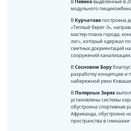
В
Певеке
выделенные в 2
модульного пищекомбина
В
Курчатове
построена д
«Теплый берег-3», напра
мастер-плана города, ко
лог», который одержал по
сметных документаций на
сооружений канализации
В
Сосновом Бору
благоус
разработку концепции и 
набережной реки Коваши 
В
Полярных Зорях
выполн
установлены системы охр
обустроена спортивная ра
Африканда, обустроено н
пространства в гимназии