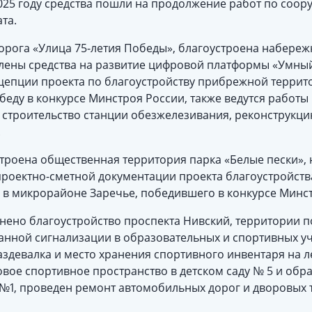
025 году средства пошли на продолжение работ по соо
та.
орога «Улица 75-летия Победы», благоустроена набереж
влены средства на развитие цифровой платформы «Умный
нцепции проекта по благоустройству прибрежной террит
беду в конкурсе Минстроя России, также ведутся работы
 строительство станции обезжелезивания, реконструкц
.
троена общественная территория парка «Белые пески», 
проектно-сметной документации проекта благоустройств
в микрорайоне Заречье, победившего в конкурсе Минст
ено благоустройство проспекта Нивский, территории по
анной сигнализации в образовательных и спортивных у
здевалка и место хранения спортивного инвентаря на ле
овое спортивное пространство в детском саду № 5 и обр
 №1, проведен ремонт автомобильных дорог и дворовых