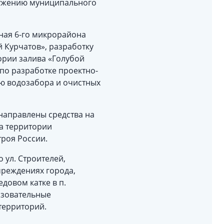
ружению муниципального
ная 6-го микрорайона
 Курчатов», разработку
ории залива «Голубой
 по разработке проектно-
ию водозабора и очистных
направлены средства на
а территории
роя России.
 ул. Строителей,
чреждениях города,
довом катке в п.
азовательные
 территорий.