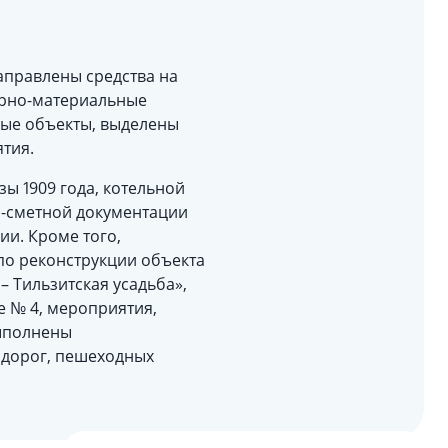
аправлены средства на
арно-материальные
ые объекты, выделены
тия.
ы 1909 года, котельной
о-сметной документации
ии. Кроме того,
о реконструкции объекта
 Тильзитская усадьба»,
е № 4, мероприятия,
ыполнены
 дорог, пешеходных