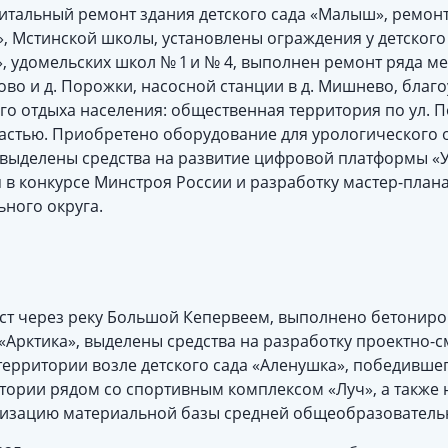
тальный ремонт здания детского сада «Малыш», ремонт 
, Мстинской школы, установлены ограждения у детского 
 удомельских школ № 1 и № 4, выполнен ремонт ряда ме
ово и д. Порожки, насосной станции в д. Мишнево, благ
ого отдыха населения: общественная территория по ул. 
астью. Приобретено оборудование для урологического 
 выделены средства на развитие цифровой платформы «
 в конкурсе Минстроя России и разработку мастер-план
ного округа.
ст через реку Большой Кепервеем, выполнено бетониро
«Арктика», выделены средства на разработку проектно-
территории возле детского сада «Аленушка», победившег
тории рядом со спортивным комплексом «Луч», а также 
изацию материальной базы средней общеобразователь