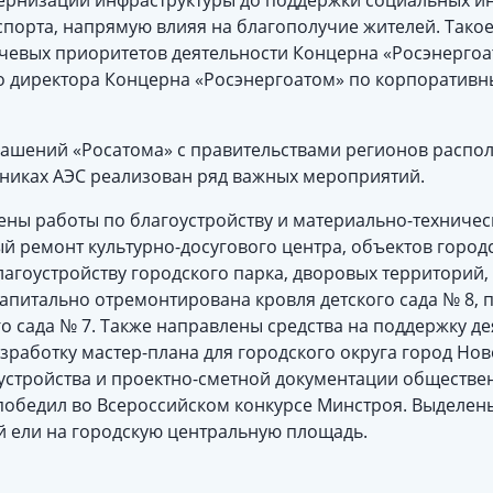
дернизации инфраструктуры до поддержки социальных и
спорта, напрямую влияя на благополучие жителей. Тако
ючевых приоритетов деятельности Концерна «Росэнергоа
о директора Концерна «Росэнергоатом» по корпоратив
лашений «Росатома» с правительствами регионов распо
утниках АЭС реализован ряд важных мероприятий.
ны работы по благоустройству и материально-технич
й ремонт культурно-досугового центра, объектов город
агоустройству городского парка, дворовых территорий
капитально отремонтирована кровля детского сада № 8,
о сада № 7. Также направлены средства на поддержку д
зработку мастер-плана для городского округа город Но
устройства и проектно-сметной документации обществе
 победил во Всероссийском конкурсе Минстроя. Выделены
 ели на городскую центральную площадь.