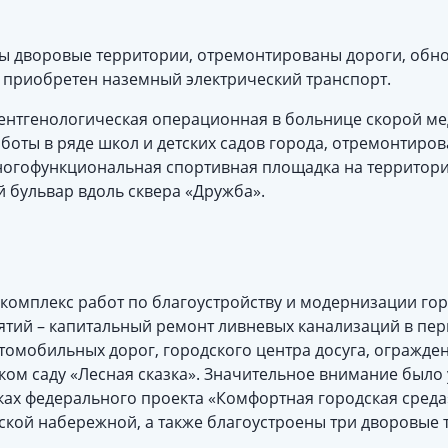
ы дворовые территории, отремонтированы дороги, обно
, приобретен наземный электрический транспорт.
ентгенологическая операционная в больнице скорой м
оты в ряде школ и детских садов города, отремонтиров
многофункциональная спортивная площадка на территор
 бульвар вдоль сквера «Дружба».
комплекс работ по благоустройству и модернизации гор
тий – капитальный ремонт ливневых канализаций в пер
томобильных дорог, городского центра досуга, огражде
ком саду «Лесная сказка». Значительное внимание было
ках федерального проекта «Комфортная городская сред
ской набережной, а также благоустроены три дворовые 