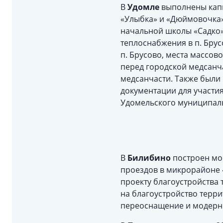
В
Удомле
выполнены капи
«Улыбка» и «Дюймовочка»
начальной школы «Садко»,
теплоснабжения в п. Брус
п. Брусово, места массов
перед городской медсанч
медсанчасти. Также были
документации для участия
Удомельского муниципаль
В
Билибино
построен мо
проездов в микрорайоне 
проекту благоустройства 
на благоустройство терри
переоснащение и модерн