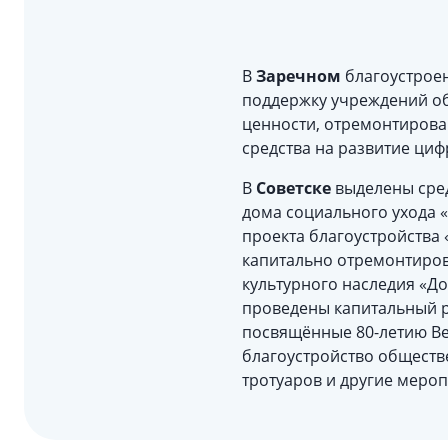
В
Заречном
благоустроен
поддержку учреждений об
ценности, отремонтиров
средства на развитие ци
В
Советске
выделены сред
дома социального ухода 
проекта благоустройства 
капитально отремонтиров
культурного наследия «Д
проведены капитальный р
посвящённые 80-летию В
благоустройство обществ
тротуаров и другие мероп