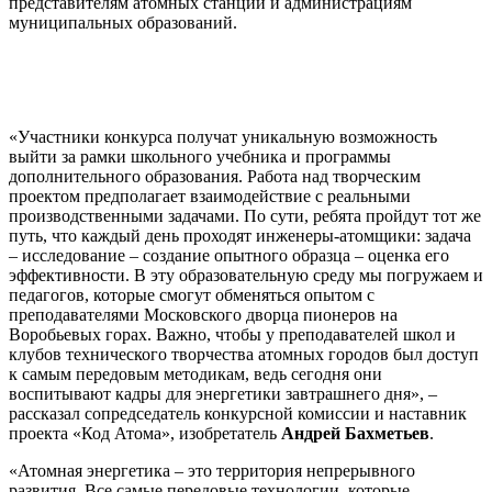
представителям атомных станций и администрациям
муниципальных образований.
«Участники конкурса получат уникальную возможность
выйти за рамки школьного учебника и программы
дополнительного образования. Работа над творческим
проектом предполагает взаимодействие с реальными
производственными задачами. По сути, ребята пройдут тот же
путь, что каждый день проходят инженеры-атомщики: задача
– исследование – создание опытного образца – оценка его
эффективности. В эту образовательную среду мы погружаем и
педагогов, которые смогут обменяться опытом с
преподавателями Московского дворца пионеров на
Воробьевых горах. Важно, чтобы у преподавателей школ и
клубов технического творчества атомных городов был доступ
к самым передовым методикам, ведь сегодня они
воспитывают кадры для энергетики завтрашнего дня», –
рассказал сопредседатель конкурсной комиссии и наставник
проекта «Код Атома», изобретатель
Андрей Бахметьев
.
«Атомная энергетика – это территория непрерывного
развития. Все самые передовые технологии, которые