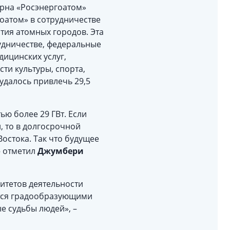
рна «Росэнергоатом»
оатом» в сотрудничестве
тия атомных городов. Эта
удничестве, федеральные
ицинских услуг,
ти культуры, спорта,
удалось привлечь 29,5
ю более 29 ГВт. Если
, то в долгосрочной
остока. Так что будущее
– отметил
Джумбери
итетов деятельности
ются градообразующими
е судьбы людей», –