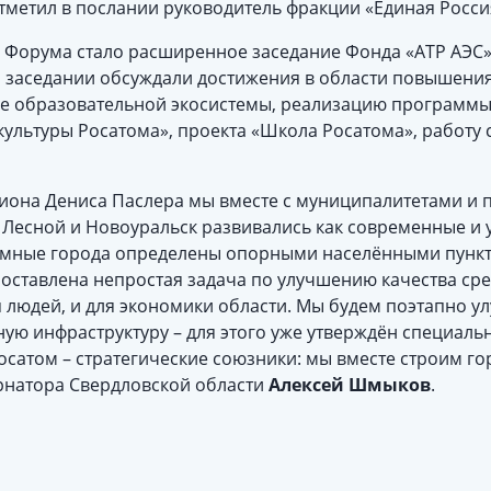
отметил в послании руководитель фракции «Единая Росс
Форума стало расширенное заседание Фонда «АТР АЭС»
а заседании обсуждали достижения в области повышения
ие образовательной экосистемы, реализацию программы
ультуры Росатома», проекта «Школа Росатома», работу 
иона Дениса Паслера мы вместе с муниципалитетами и
, Лесной и Новоуральск развивались как современные и
томные города определены опорными населёнными пунк
оставлена непростая задача по улучшению качества сре
ля людей, и для экономики области. Мы будем поэтапно у
ую инфраструктуру – для этого уже утверждён специаль
осатом – стратегические союзники: мы вместе строим го
рнатора Свердловской области
Алексей Шмыков
.