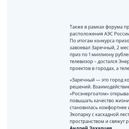
Также в рамках форума п
расположения АЭС России
По итогам конкурса приз
завоевал Заречный, 2 мес
приз по 1 миллиону рубл
телевизор – достался Эн
проектов в городах, а те
«Заречный — это город к
решений. Взаимодействие
«Росэнергоатом» открыва
повышать качество жизни
становилась комфортнее 
Экопарку с каскадной ле
пространством и свяжут р
Андрей Захарцев
.