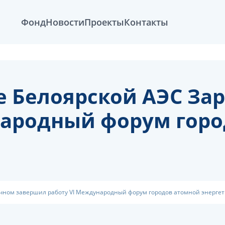
Фонд
Новости
Проекты
Контакты
ке Белоярской АЭС З
народный форум гор
ечном завершил работу VI Международный форум городов атомной энерге