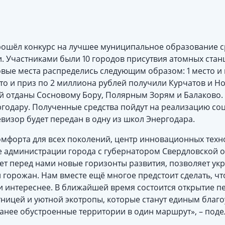
рошёл конкурс на лучшее муниципальное образование с
. Участниками были 10 городов присутвия атомных стан
овые места распределись следующим образом: 1 место и
то и приз по 2 миллиона рублей получили Курчатов и Н
ей отданы Сосновому Бору, Полярным Зорям и Балаково.
ергодару. Полученные средства пойдут на реализацию с
левизор будет передан в одну из школ Энергодара.
омфорта для всех поколений, центр инновационных тех
 администрации города с губернатором Свердловской 
ет перед нами новые горизонты развития, позволяет ук
 горожан. Нам вместе ещё многое предстоит сделать, ч
и интереснее. В ближайшей время состоится открытие п
стницей и уютной экотропы, которые станут единым бла
анее обустроенные территории в один маршрут», – поде