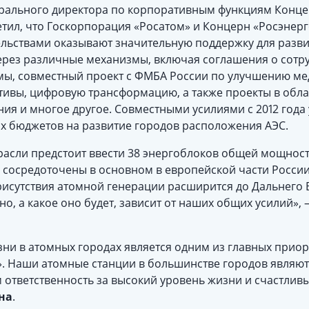
рального директора по корпоративным функциям Конце
тил, что Госкорпорация «Росатом» и Концерн «Росэнерг
льствами оказывают значительную поддержку для разви
ерез различные механизмы, включая соглашения о сотр
ы, совместный проект с ФМБА России по улучшению мед
ивы, цифровую трансформацию, а также проекты в облас
ия и многое другое. Совместными усилиями с 2012 года 
ых бюджетов на развитие городов расположения АЭС.
расли предстоит ввести 38 энергоблоков общей мощность
 сосредоточены в основном в европейской части России
исутствия атомной генерации расширится до Дальнего В
, а какое оно будет, зависит от наших общих усилий», 
ни в атомных городах является одним из главных приор
». Наши атомные станции в большинстве городов явля
ответственность за высокий уровень жизни и счастливы
на
.