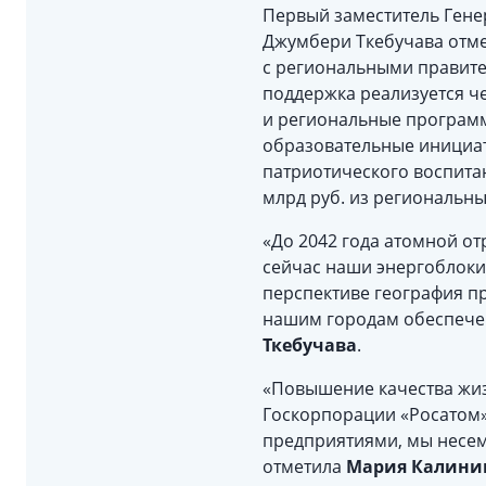
Первый заместитель Гене
Джумбери Ткебучава отме
с региональными правите
поддержка реализуется ч
и региональные программ
образовательные инициат
патриотического воспитан
млрд руб. из региональн
«До 2042 года атомной от
сейчас наши энергоблоки
перспективе география пр
нашим городам обеспечено
Ткебучава
.
«Повышение качества жиз
Госкорпорации «Росатом
предприятиями, мы несем 
отметила
Мария Калини