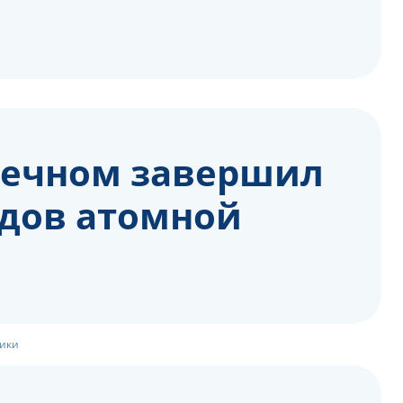
аречном завершил
одов атомной
тики