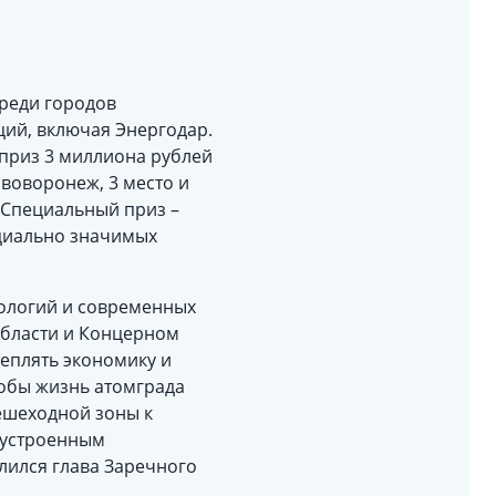
реди городов
ций, включая Энергодар.
 приз 3 миллиона рублей
ововоронеж, 3 место и
 Специальный приз –
оциально значимых
нологий и современных
области и Концерном
реплять экономику и
тобы жизнь атомграда
ешеходной зоны к
гоустроенным
лился глава Заречного