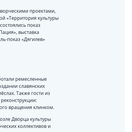
творческими проектами,
ой «Территория культуры
состоялись показ
Пация», выставка
кль-показ «Дягилев»
ботали ремесленные
оздании славянских
ёслах. Также гости из
 реконструкции:
ого вращения клинком.
озле Дворца культуры
ческих коллективов и