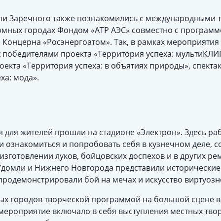
ли Заречного также познакомились с международными 
омных городах Фондом «АТР АЭС» совместно с программ
 Концерна «Росэнергоатом». Так, в рамках мероприятия 
 победителями проекта «Территория успеха: мультиКЛИ
екта «Территория успеха: в объятиях природы», спекта
ха: мода».
для жителей прошли на стадионе «Электрон». Здесь ра
и ознакомиться и попробовать себя в кузнечном деле, с
изготовлении луков, бойцовских доспехов и в других рем
 Удомли и Нижнего Новгорода представили исторические
родемонстрировали бой на мечах и искусство виртуозн
х городов творческой программой на большой сцене в
мероприятие включало в себя выступления местных твор