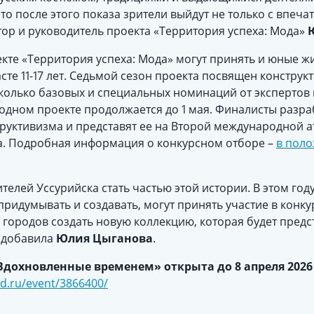
то после этого показа зрители выйдут не только с впеча
тор и руководитель проекта «Территория успеха: Мода»
оекте «Территория успеха: Мода» могут принять и юные ж
сте 11-17 лет. Седьмой сезон проекта посвящен конструк
колько базовых и специальных номинаций от экспертов 
родном проекте продолжается до 1 мая. Финалисты разр
руктивизма и представят ее на Второй международной 
да. Подробная информация о конкурсном отборе –
в поло
лей Уссурийска стать частью этой истории. В этом году
придумывать и создавать, могут принять участие в конку
 городов создать новую коллекцию, которая будет пред
– добавила
Юлия Цыганова
.
Вдохновленные временем» открыта до 8 апреля 2026 г
ad.ru/event/3866400/