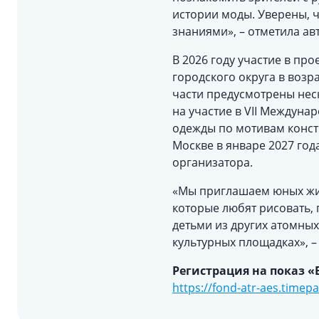
истории моды. Уверены, ч
знаниями», – отметила ав
В 2026 году участие в пр
городского округа в возра
части предусмотрены нес
на участие в VII Междуна
одежды по мотивам конст
Москве в январе 2027 го
организатора.
«Мы приглашаем юных жите
которые любят рисовать, 
детьми из других атомных
культурных площадках», 
Регистрация на показ «
https://fond-atr-aes.timep