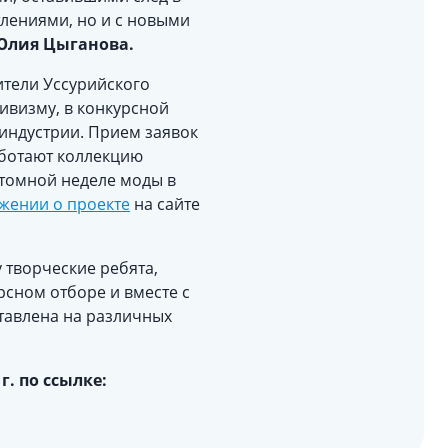
тлениями, но и с новыми
Юлия Цыганова.
ители Уссурийского
тивизму, в конкурсной
индустрии. Прием заявок
аботают коллекцию
атомной неделе моды в
жении о проекте
на сайте
 творческие ребята,
рсном отборе и вместе с
ставлена на различных
. по ссылке: