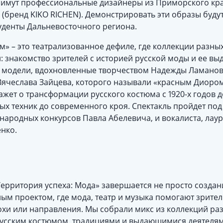
примут профессиональные дизайнеры из Приморского кра
 (бренд KIKO RICHEN). Демонстрировать эти образы буд
туденты Дальневосточного региона.
» – это театрализованное дефиле, где коллекции разны
 знакомство зрителей с историей русской моды и ее в
 модели, вдохновленные творчеством Надежды Ламаново
 Вячеслава Зайцева, которого называли «красным Диоро
ажет о трансформации русского костюма с 1920-х годов д
х техник до современного кроя. Спектакль пройдет по
народных конкурсов Павла Абелевича, и вокалиста, лау
нко.
ерритория успеха: Мода» завершается не просто создан
м проектом, где мода, театр и музыка помогают зрител
хи или направления. Мы собрали микс из коллекций раз
русским костюмом, традициями и выдающимися деятелям