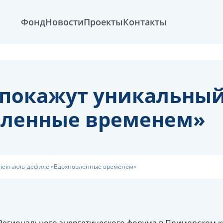
Фонд
Новости
Проекты
Контакты
 покажут уникальный
вленные временем»
спектакль-дефиле «Вдохновленные временем»