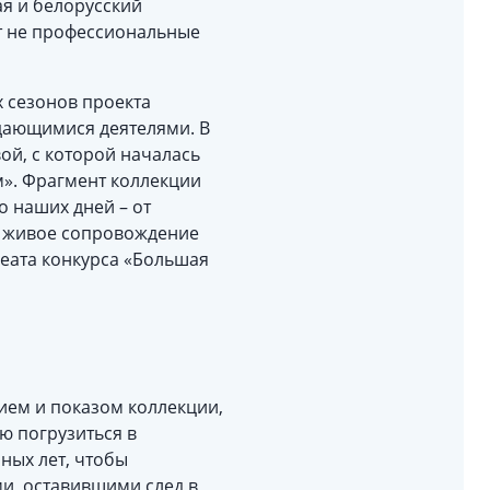
я и белорусский
ут не профессиональные
х сезонов проекта
ыдающимися деятелями. В
й, с которой началась
м». Фрагмент коллекции
о наших дней – от
д живое сопровождение
реата конкурса «Большая
ием и показом коллекции,
ю погрузиться в
ных лет, чтобы
и, оставившими след в