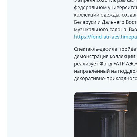
9 апреля 2026 г. в рамка
федеральном университет
коллекции одежды, созда
Беларуси и Дальнего Вост
музыкального салона. Вх
https://fond-atr-aes.timep
Спектакль-дефиле пройдет
демонстрация коллекции 
реализует Фонд «АТР АЭС»
направленный на поддерж
декоративно-прикладного