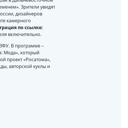
крае в Дальневосточном
еменем». Зрители увидят
оссии, дизайнеров
ате камерного
рация по ссылке:
еля включительно.
ДВФУ. В программе –
а: Мода», который
ой проект «Росатома»,
ды, авторской куклы и