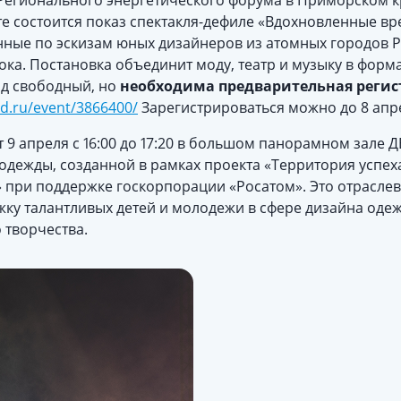
х Регионального энергетического форума в Приморском 
е состоится показ спектакля-дефиле «Вдохновленные вр
нные по эскизам юных дизайнеров из атомных городов Р
ока. Постановка объединит моду, театр и музыку в форм
од свободный, но
необходима предварительная регист
ad.ru/event/3866400/
Зарегистрироваться можно до 8 апр
 9 апреля с 16:00 до 17:20 в большом панорамном зале 
одежды, созданной в рамках проекта «Территория успех
 при поддержке госкорпорации «Росатом». Это отраслев
ку талантливых детей и молодежи в сфере дизайна одеж
 творчества.